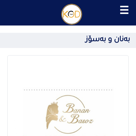
☰
بەنان و بەسۆز