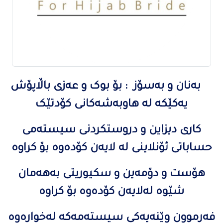
بەنان و بەسۆز : بۆ بوک و عەزی باڵاپۆش
یەکێکە لە هاوبەشەکانی کۆدتێک
کاری دیزاین و دروستکردنی سیستەمی
حساباتی ئۆنلاینی لە لایەن کۆدەوە بۆ کراوە
هۆست و دۆمەین و سکیوریتی بەهەمان
شێوە لەلایەن کۆدەوە بۆ کراوە
فەرموون وێنەیەکی سیستەمەکە لەخوارەوە