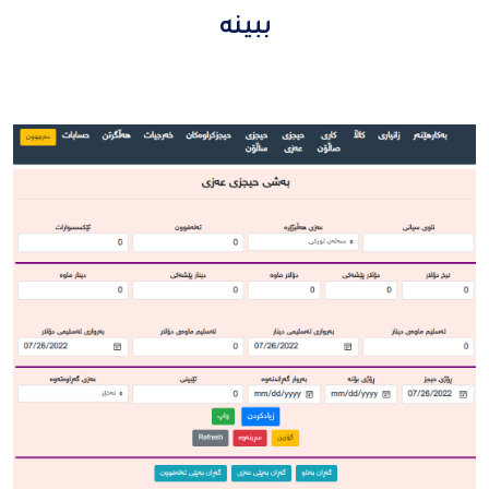
ببینە