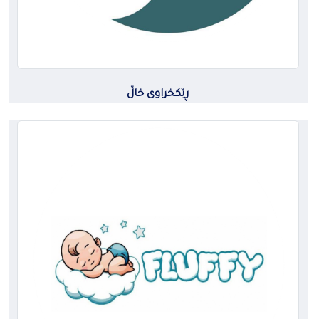
ڕێکخراوی خاڵ