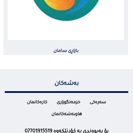
بازاڕی سامان
بەشەکان
سەرەکی
خزمەتگوزاری
کارەکانمان
هاوبەشەکانمان
بۆ پەیوەندی بە کۆدتێکەوە 07701915519