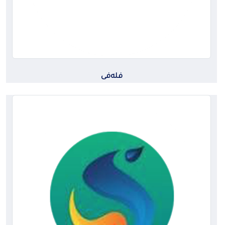
فلەفی