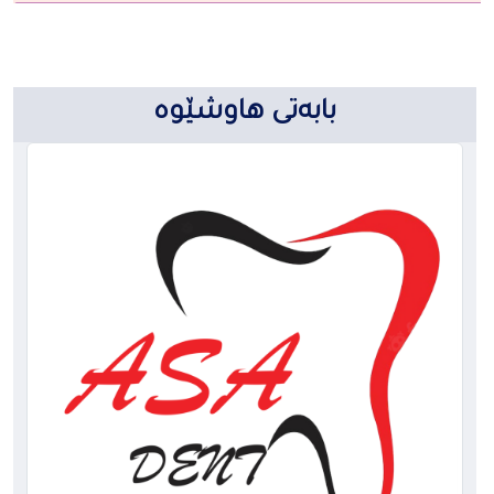
بابەتی هاوشێوە