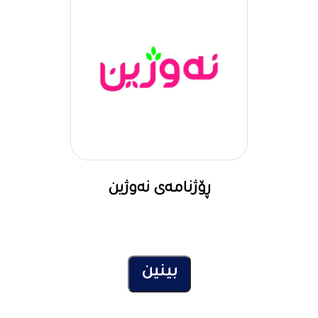
ڕۆژنامەی نەوژین