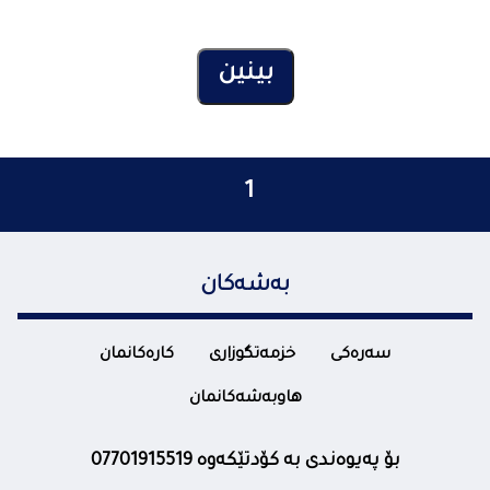
1
بەشەکان
سەرەکی
خزمەتگوزاری
کارەکانمان
هاوبەشەکانمان
بۆ پەیوەندی بە کۆدتێکەوە 07701915519