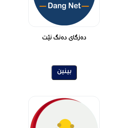
دەزگای دەنگ نێت