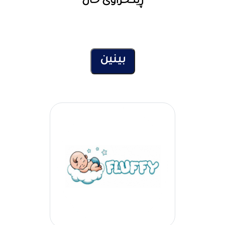
ڕێکخراوی خاڵ