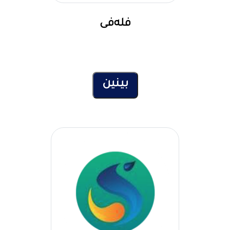
فلەفی