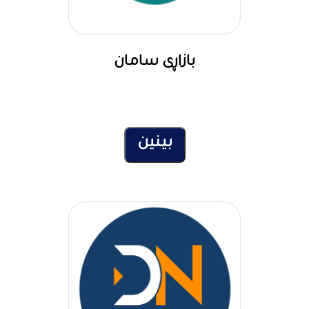
بازاڕی سامان