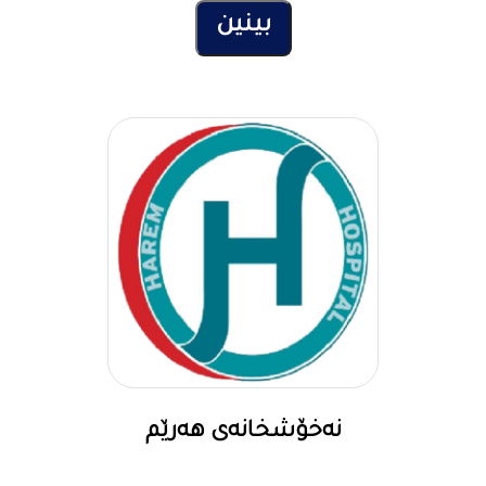
نەخۆشخانەی هەرێم