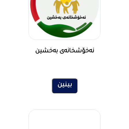
نەخۆشخانەی بەخشین