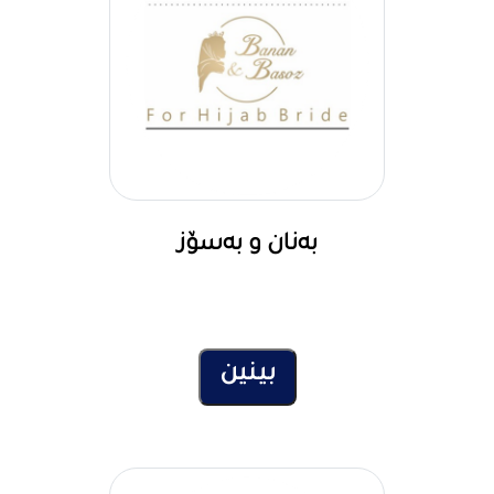
بەنان و بەسۆز