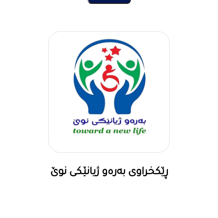
ڕێکخراوی بەرەو ژیانێکی نوێ