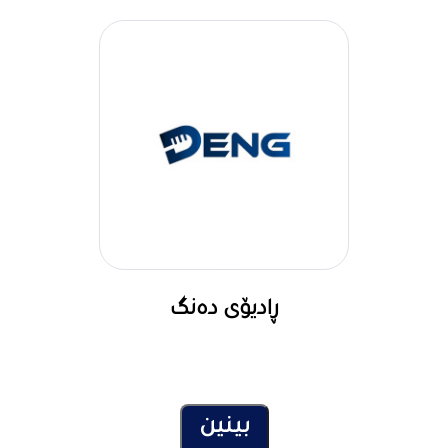
ڕادیۆی دەنگ