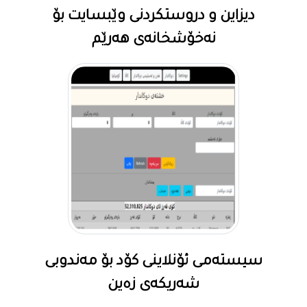
دیزاین و دروستکردنی وێبسایت بۆ
نەخۆشخانەی هەرێم
سیستەمی ئۆنلاینی کۆد بۆ مەندوبی
شەریکەی زەین