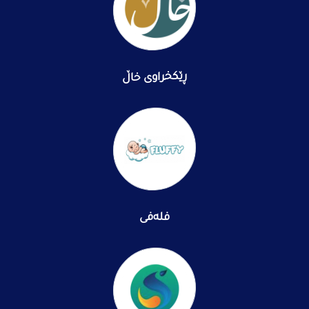
ڕێکخراوی خاڵ
فلەفی