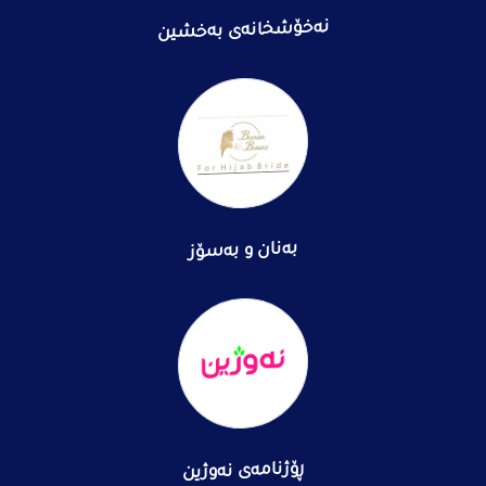
نەخۆشخانەی بەخشین
بەنان و بەسۆز
ڕۆژنامەی نەوژین