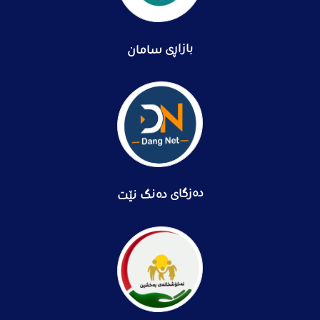
بازاڕی سامان
دەزگای دەنگ نێت