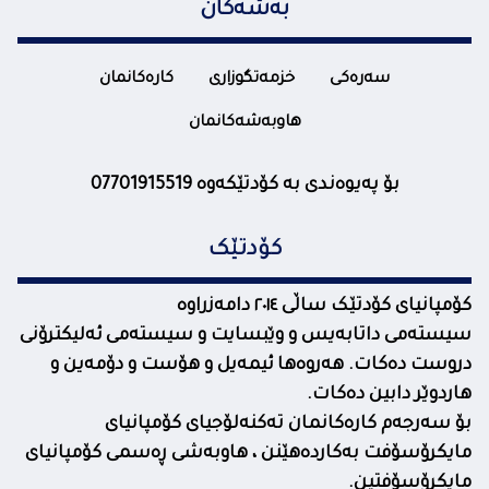
بەشەکان
سەرەکی
خزمەتگوزاری
کارەکانمان
هاوبەشەکانمان
بۆ پەیوەندی بە کۆدتێکەوە 07701915519
کۆدتێک
کۆمپانیای کۆدتێک ساڵی ٢٠١٤ دامەزراوە
سیستەمی داتابەیس و وێبسایت و سیستەمی ئەلیکترۆنی
دروست دەکات. هەروەها ئیمەیل و هۆست و دۆمەین و
هاردوێر دابین دەکات.
بۆ سەرجەم کارەکانمان تەکنەلۆجیای کۆمپانیای
مایکرۆسۆفت بەکاردەهێنن ، هاوبەشی ڕەسمی کۆمپانیای
مایکرۆسۆفتین.