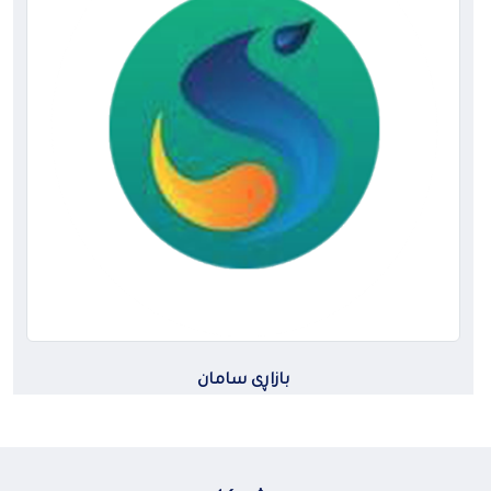
بازاڕی سامان