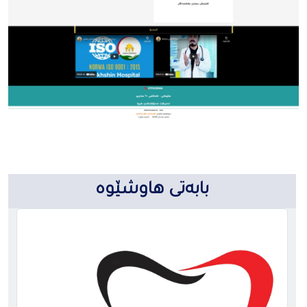
بابەتی هاوشێوە