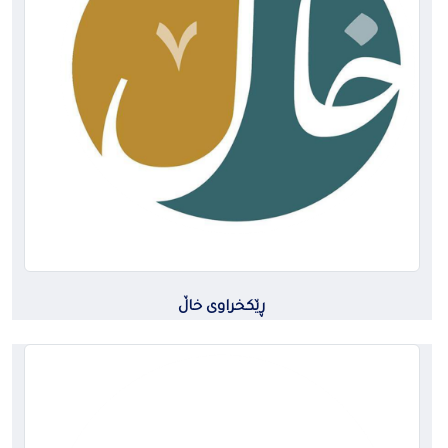
ڕێکخراوی خاڵ