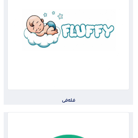
فلەفی