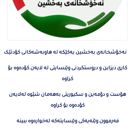
نەخۆشخانەی بەخشین یەکێکە لە هاوبەشەکانی کۆدتێک
کاری دیزاین و دروستکردنی وێبسایتی لە لایەن کۆدەوە بۆ
کراوە
هۆست و دۆمەین و سکیوریتی بەهەمان شێوە لەلایەن
کۆدەوە بۆ کراوە
فەرموون وێنەیەکی وێبسایتەکە لەخوارەوە ببینە